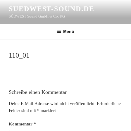
Zum
SUEDWEST-SOUND.DE
Inhalt
SÜDWEST Sound GmbH & Co. KG
springen
Menü
110_01
Schreibe einen Kommentar
Deine E-Mail-Adresse wird nicht veröffentlicht.
Erforderliche
Felder sind mit
*
markiert
Kommentar
*