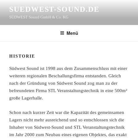
Zum
SUEDWEST-SOUND.DE
Inhalt
SÜDWEST Sound GmbH & Co. KG
springen
Menü
HISTORIE
Südwest Sound ist 1998 aus dem Zusammenschluss mit einer
weiteren regionalen Beschallungsfirma entstanden. Gleich
nach der Gründung von Südwest Sound zog man zu der
befreundeten Firma STL Veranstaltungstechnik in eine 500m²
große Lagerhalle.
Schon nach kurzer Zeit war die Kapazität des gemeinsamen
Lagers nicht mehr ausreichend und so entschlossen sich die
Inhaber von Südwest-Sound und STL Veranstaltungstechnik
im Jahr 2000 zum Neubau eines eigenen Objektes, das exakt