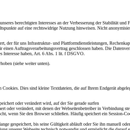
seres berechtigten Interesses an der Verbesserung der Stabilität und Fu
haltspunkte auf eine rechtswidrige Nutzung hinweisen. Nicht anonymisie
rt, der für uns Infrastruktur- und Plattformdienstleistungen, Rechenkap
wir einen Auftragsverarbeitungsvertrag geschlossen haben. Die Datenv
tes Interesse haben, Art. 6 Abs. 1 lit. f DSGVO.
hoben (siehe weiter unten).
Cookies. Dies sind kleine Textdateien, die auf Ihrem Endgerät abgeleg
eichert oder verändert wird, auf der Sie gerade surfen
ert oder verändert, mit denen der Webseitenbetreiber in Verbindung ste
cht, wenn Sie den Browser schließen. Häufig speichert ein Session-Co
ange gespeichert, bis seine Gültigkeit abläuft oder Sie ihn manuell od
ellung unserer Webseite technisch notwendig und ermöglicht die darauf