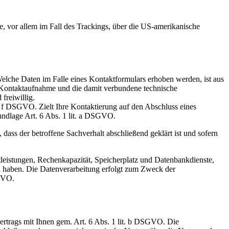
, vor allem im Fall des Trackings, über die US-amerikanische
elche Daten im Falle eines Kontaktformulars erhoben werden, ist aus
 Kontaktaufnahme und die damit verbundene technische
freiwillig.
t. f DSGVO. Zielt Ihre Kontaktierung auf den Abschluss eines
rundlage Art. 6 Abs. 1 lit. a DSGVO.
dass der betroffene Sachverhalt abschließend geklärt ist und sofern
tleistungen, Rechenkapazität, Speicherplatz und Datenbankdienste,
en haben. Die Datenverarbeitung erfolgt zum Zweck der
SGVO.
rtrags mit Ihnen gem. Art. 6 Abs. 1 lit. b DSGVO. Die