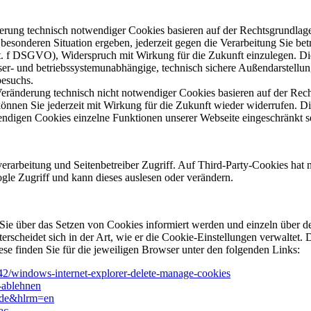
rung technisch notwendiger Cookies basieren auf der Rechtsgrundlage un
esonderen Situation ergeben, jederzeit gegen die Verarbeitung Sie be
) lit. f DSGVO), Widerspruch mit Wirkung für die Zukunft einzulegen. 
wser- und betriebssystemunabhängige, technisch sichere Außendarstell
besuchs.
eränderung technisch nicht notwendiger Cookies basieren auf der Recht
können Sie jederzeit mit Wirkung für die Zukunft wieder widerrufen. Di
endigen Cookies einzelne Funktionen unserer Webseite eingeschränkt s
rarbeitung und Seitenbetreiber Zugriff. Auf Third-Party-Cookies hat nur
gle Zugriff und kann dieses auslesen oder verändern.
ss Sie über das Setzen von Cookies informiert werden und einzeln übe
erscheidet sich in der Art, wie er die Cookie-Einstellungen verwaltet.
ese finden Sie für die jeweiligen Browser unter den folgenden Links:
442/windows-internet-explorer-delete-manage-cookies
d-ablehnen
l=de&hlrm=en
ac