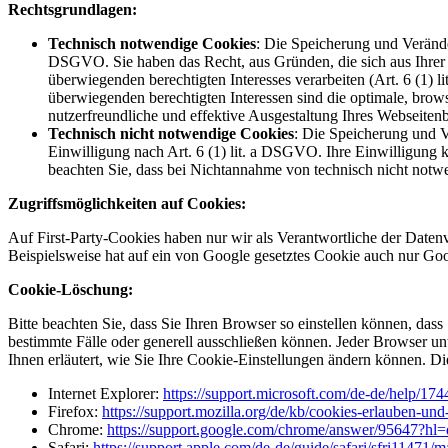
Rechtsgrundlagen:
Technisch notwendige Cookies
: Die Speicherung und Verände
DSGVO. Sie haben das Recht, aus Gründen, die sich aus Ihrer b
überwiegenden berechtigten Interesses verarbeiten (Art. 6 (1
überwiegenden berechtigten Interessen sind die optimale, bro
nutzerfreundliche und effektive Ausgestaltung Ihres Webseiten
Technisch nicht notwendige Cookies
: Die Speicherung und V
Einwilligung nach Art. 6 (1) lit. a DSGVO. Ihre Einwilligung 
beachten Sie, dass bei Nichtannahme von technisch nicht notw
Zugriffsmöglichkeiten auf Cookies:
Auf First-Party-Cookies haben nur wir als Verantwortliche der Datenve
Beispielsweise hat auf ein von Google gesetztes Cookie auch nur Goo
Cookie-Löschung:
Bitte beachten Sie, dass Sie Ihren Browser so einstellen können, da
bestimmte Fälle oder generell ausschließen können. Jeder Browser unt
Ihnen erläutert, wie Sie Ihre Cookie-Einstellungen ändern können. Di
Internet Explorer:
https://support.microsoft.com/de-de/help/17
Firefox:
https://support.mozilla.org/de/kb/cookies-erlauben-un
Chrome:
https://support.google.com/chrome/answer/95647?h
Safari:
https://support.apple.com/de-de/guide/safari/sfri11471/m