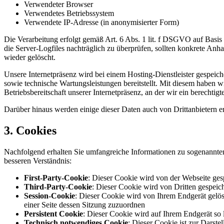
Verwendeter Browser
Verwendetes Betriebssystem
Verwendete IP-Adresse (in anonymisierter Form)
Die Verarbeitung erfolgt gemäß Art. 6 Abs. 1 lit. f DSGVO auf Basis un
die Server-Logfiles nachträglich zu überprüfen, sollten konkrete An
wieder gelöscht.
Unsere Internetpräsenz wird bei einem Hosting-Dienstleister gespeiche
sowie technische Wartungsleistungen bereitstellt. Mit diesem haben 
Betriebsbereitschaft unserer Internetpräsenz, an der wir ein berechtig
Darüber hinaus werden einige dieser Daten auch von Drittanbietern er
3. Cookies
Nachfolgend erhalten Sie umfangreiche Informationen zu sogenannten 
besseren Verständnis:
First-Party-Cookie
: Dieser Cookie wird von der Webseite gesp
Third-Party-Cookie
: Dieser Cookie wird von Dritten gespeich
Session-Cookie
: Dieser Cookie wird von Ihrem Endgerät gelös
einer Seite dessen Sitzung zuzuordnen
Persistent Cookie
: Dieser Cookie wird auf Ihrem Endgerät so l
Technisch notwendiges Cookie
: Dieser Cookie ist zur Darst