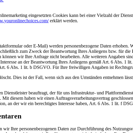
inemarketing eingesetzten Cookies kann bei einer Vielzahl der Dienste
ww.youronlinechoices.com/
erklärt werden.
ntaktformular oder E-Mail) werden personenbezogene Daten erhoben. W
sschließlich zum Zweck der Beantwortung Ihres Anliegens bzw. für die
können wir Ihre Anfrage nicht bearbeiten. Alle weiteren Angaben sind 
s Interesse an der Beantwortung Ihres Anliegens gemäß Art. 6 Abs. 1 li
 Art. 6 Abs. 1 lit. b DSGVO. Für Ihre freiwilligen Angaben ist Rechtsg
scht. Dies ist der Fall, wenn sich aus den Umständen entnehmen lässt, 
enstleister beauftragt, der für uns Infrastruktur- und Plattformdiens
llt. Mit diesem haben wir einen Auftragsverarbeitungsvertrag geschloss
, an der wir ein berechtigtes Interesse haben, Art. 6 Abs. 1 lit. f D
entaren
n wir Ihre personenbezogenen Daten zur Durchführung des Nutzungsve