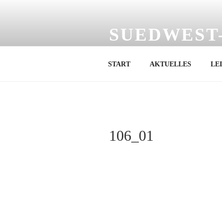
Zum
Inhalt
springen
SUEDWEST
SÜDWEST Sound GmbH & Co. 
START
AKTUELLES
LE
106_01