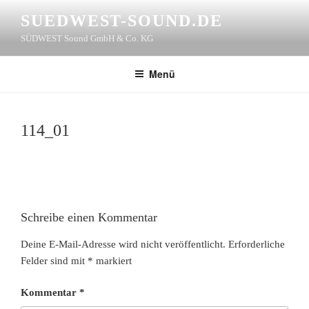
Zum
SUEDWEST-SOUND.DE
Inhalt
SÜDWEST Sound GmbH & Co. KG
springen
Menü
114_01
Schreibe einen Kommentar
Deine E-Mail-Adresse wird nicht veröffentlicht.
Erforderliche
Felder sind mit
*
markiert
Kommentar
*